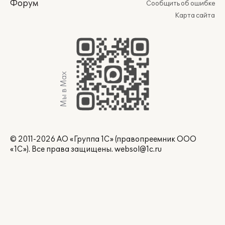
Форум
Сообщить об ошибке
Карта сайта
Мы в Max
© 2011-2026 АО «Группа 1С» (правопреемник ООО
«1С»). Все права защищены.
websol@1c.ru