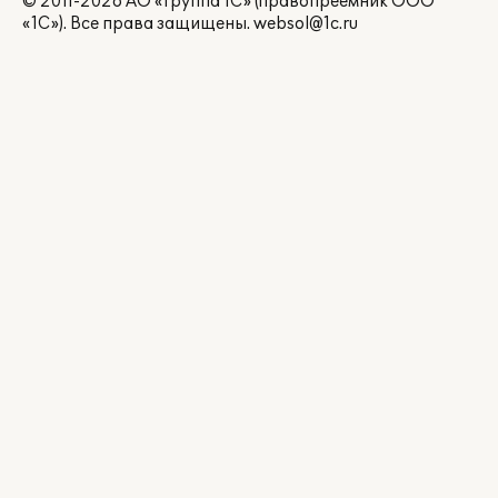
© 2011-2026 АО «Группа 1С» (правопреемник ООО
«1С»). Все права защищены.
websol@1c.ru