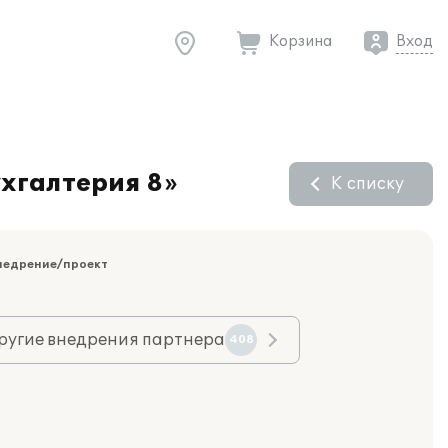
Корзина
Вход
хгалтерия 8»
К списку
недрение/проект
ругие внедрения партнера
408