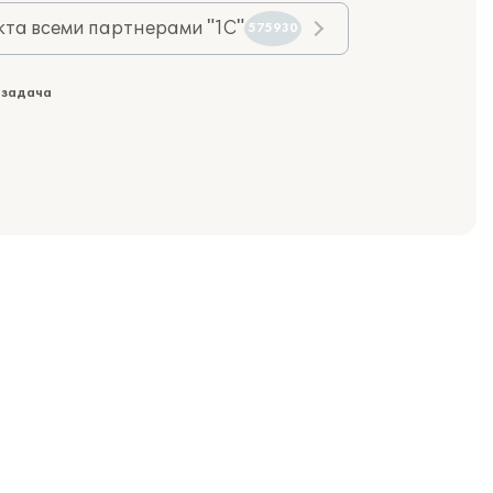
та всеми партнерами "1С"
575930
 задача