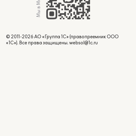
Мы в Max
© 2011-2026 АО «Группа 1С» (правопреемник ООО
«1С»). Все права защищены.
websol@1c.ru