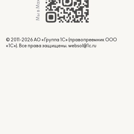
Мы в Max
© 2011-2026 АО «Группа 1С» (правопреемник ООО
«1С»). Все права защищены.
websol@1c.ru