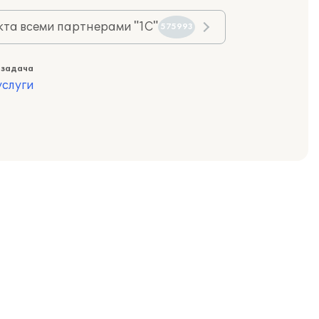
та всеми партнерами "1С"
575993
 задача
слуги