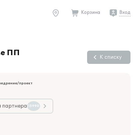
Корзина
Вход
зе ПП
К списку
недрение/проект
я партнера
15990