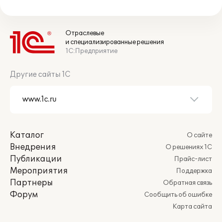
Отраслевые
и специализированные решения
1С:Предприятие
Другие сайты 1С
Каталог
О сайте
Внедрения
О решениях 1С
Публикации
Прайс-лист
Мероприятия
Поддержка
Партнеры
Обратная связь
Форум
Сообщить об ошибке
Карта сайта