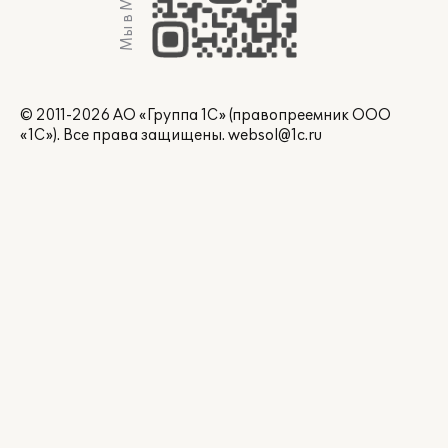
Мы в Max
© 2011-2026 АО «Группа 1С» (правопреемник ООО
«1С»). Все права защищены.
websol@1c.ru