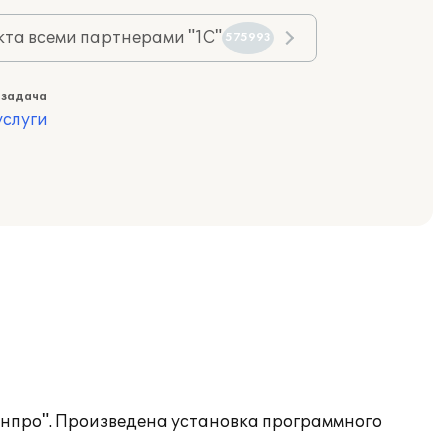
та всеми партнерами "1С"
575993
 задача
слуги
энпро". Произведена установка программного