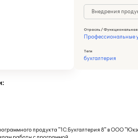
Внедрения продук
Отрасль / Функциональная
Профессиональные у
Теги
бухгалтерия
и:
рограммного продукта "1С:Бухгалтерия 8" в ООО "Юк
ипам работы с программой.