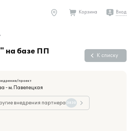
Корзина
Вход
"
" на базе ПП
К списку
недрение/проект
а - м. Павелецкая
ругие внедрения партнера
3830