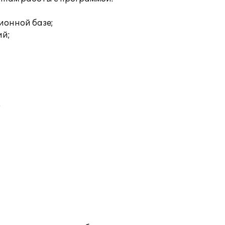
ионной базе;
ий;
;