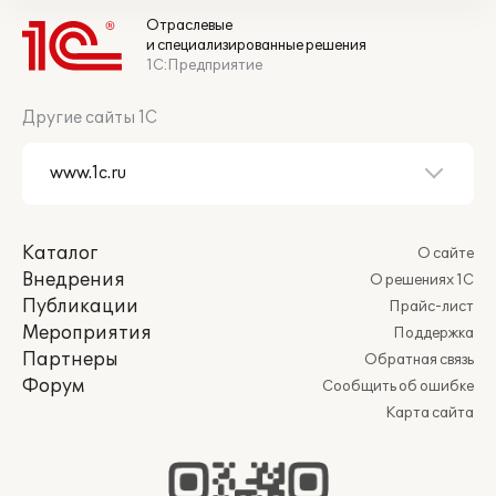
Отраслевые
и специализированные решения
1С:Предприятие
Другие сайты 1С
Каталог
О сайте
Внедрения
О решениях 1С
Публикации
Прайс-лист
Мероприятия
Поддержка
Партнеры
Обратная связь
Форум
Сообщить об ошибке
Карта сайта