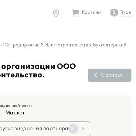
Корзина
Вход
1С:Предприятие 8. Элит-строительство. Бухгалтерский
й организации ООО
ительство.
К списку
недрение/проект
фт-Маркет
ругие внедрения партнера
24