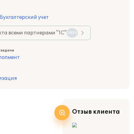
 Бухгалтерский учет
та всеми партнерами "1С"
2892
 задача
лопмент
изация
Отзыв клиента