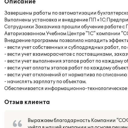
Описание
Завершены работы по автоматизации бухгалтерског
Выполнены установка и внедрение ПП «1С:Предприят
Сотрудники Заказчика прошли обучение работе с ПП
Авторизованном Учебном Центре "1С" компании "
Внедрение программы позволило наладить эффектив
- вести учет собственных и субподрядных работ, п
- вести учет взаиморасчетов с поставщиками, зака
- вести учет выполнения этапов работ по каждому о
- вести учет оплаты этапов работ по каждому объект
- вести учет отклонений от норматива по списанию
- начислять зарплату по объектам.
Обеспечивается информационно-технологическое 
Отзыв клиента
Выражаем благодарность Компании "СОФ
учёта в нашей компании на основе решени