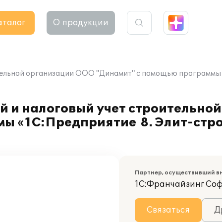
аталог
О продукции
тельной организации ООО "Динамит" с помощью программы «
й и налоговый учет строительно
ы «1С:Предприятие 8. Элит-стро
Партнер, осуществивший в
1С:Франчайзинг Со
Связаться
Д