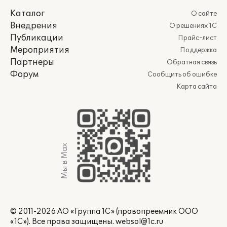
Каталог
О сайте
Внедрения
О решениях 1С
Публикации
Прайс-лист
Мероприятия
Поддержка
Партнеры
Обратная связь
Форум
Сообщить об ошибке
Карта сайта
Мы в Max
© 2011-2026 АО «Группа 1С» (правопреемник ООО
«1С»). Все права защищены.
websol@1c.ru