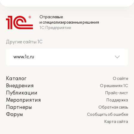
Отраслевые
и специализированные решения
1С:Предприятие
Другие сайты 1С
Каталог
О сайте
Внедрения
О решениях 1С
Публикации
Прайс-лист
Мероприятия
Поддержка
Партнеры
Обратная связь
Форум
Сообщить об ошибке
Карта сайта