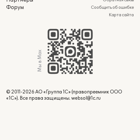
Партнеры
Обратная связь
Форум
Сообщить об ошибке
Карта сайта
Мы в Max
© 2011-2026 АО «Группа 1С» (правопреемник ООО
«1С»). Все права защищены.
websol@1c.ru