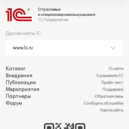
Отраслевые
и специализированные решения
1С:Предприятие
Другие сайты 1С
Каталог
О сайте
Внедрения
О решениях 1С
Публикации
Прайс-лист
Мероприятия
Поддержка
Партнеры
Обратная связь
Форум
Сообщить об ошибке
Карта сайта