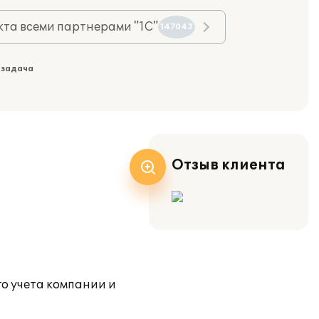
та всеми партнерами "1С"
147043
 задача
Отзыв клиента
о учета компании и