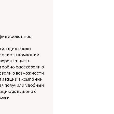
ифицированное
тизация» было
циалисты компании
веров защиты.
дробно рассказали о
овали о возможности
атизации в компании
ия получили удобный
тацию запущено 6
ммы и