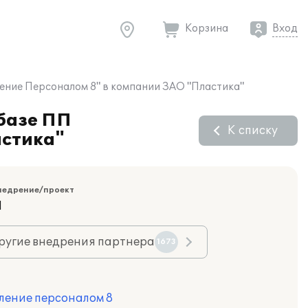
Корзина
Вход
ление Персоналом 8" в компании ЗАО "Пластика"
 базе ПП
К списку
астика"
недрение/проект
Я
ругие внедрения партнера
1673
ление персоналом 8