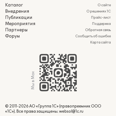
Каталог
О сайте
Внедрения
О решениях 1С
Публикации
Прайс-лист
Мероприятия
Поддержка
Партнеры
Обратная связь
Форум
Сообщить об ошибке
Карта сайта
Мы в Max
© 2011-2026 АО «Группа 1С» (правопреемник ООО
«1С»). Все права защищены.
websol@1c.ru