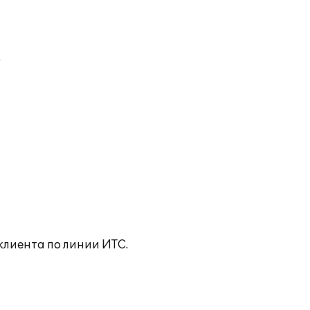
;
клиента по линии ИТС.