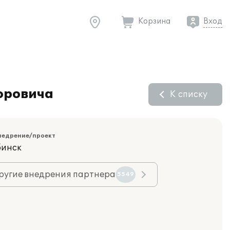
Корзина
Вход
оровича
К списку
недрение/проект
бинск
ругие внедрения партнера
5549