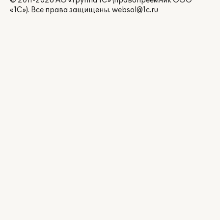
© 2011-2026 АО «Группа 1С» (правопреемник ООО
«1С»). Все права защищены.
websol@1c.ru