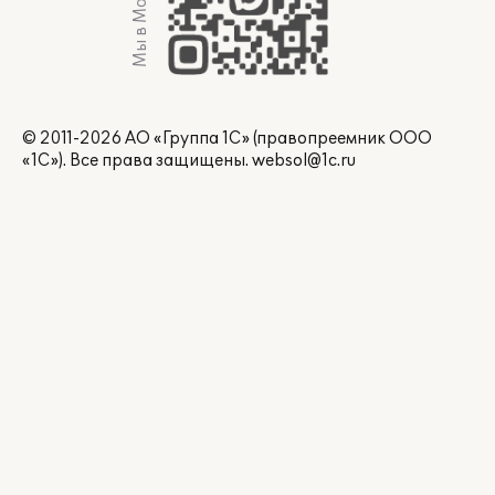
Мы в Max
© 2011-2026 АО «Группа 1С» (правопреемник ООО
«1С»). Все права защищены.
websol@1c.ru