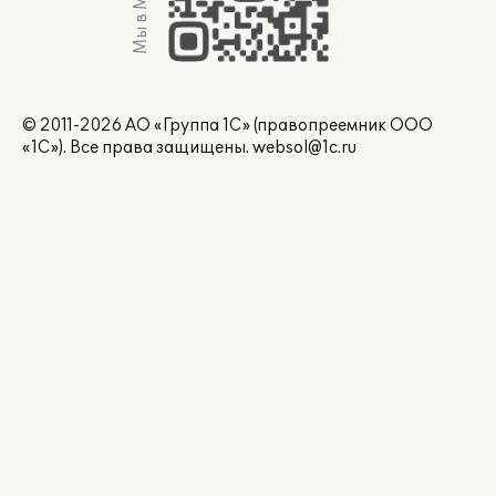
Мы в Max
© 2011-2026 АО «Группа 1С» (правопреемник ООО
«1С»). Все права защищены.
websol@1c.ru