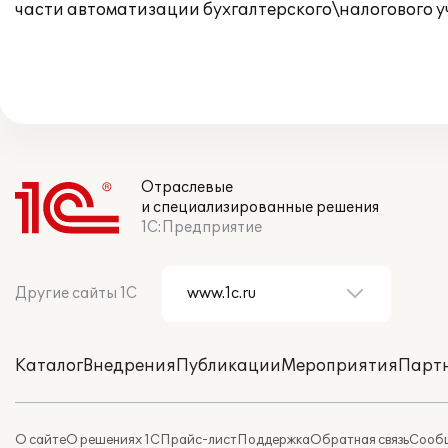
части автоматизации бухгалтерского\налогового у
Отраслевые
и специализированные решения
1С:Предприятие
Другие сайты 1С
Каталог
Внедрения
Публикации
Мероприятия
Парт
О сайте
О решениях 1С
Прайс-лист
Поддержка
Обратная связь
Сообщ