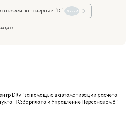
та всеми партнерами "1С"
147072
 задача
ентр DRV" за помощью в автоматизации расчета
укта "1С:Зарплата и Управление Персоналом 8".