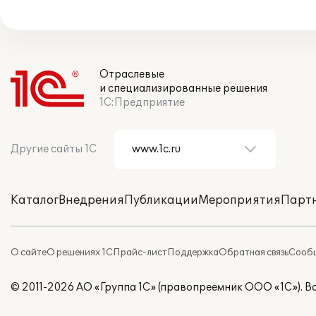
Отраслевые
и специализированные решения
1С:Предприятие
Другие сайты 1С
Каталог
Внедрения
Публикации
Мероприятия
Парт
О сайте
О решениях 1С
Прайс-лист
Поддержка
Обратная связь
Сообщ
© 2011-2026 АО «Группа 1С» (правопреемник ООО «1С»). 