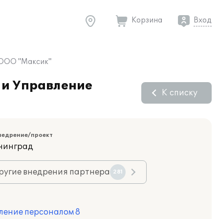
Корзина
Вход
 ООО "Максик"
 и Управление
К списку
недрение/проект
ининград
ругие внедрения партнера
281
ление персоналом 8