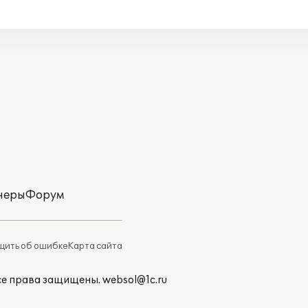
неры
Форум
ить об ошибке
Карта сайта
Все права защищены.
websol@1c.ru