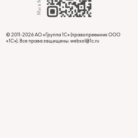
Мы в Max
© 2011-2026 АО «Группа 1С» (правопреемник ООО
«1С»). Все права защищены.
websol@1c.ru