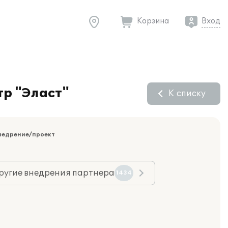
Корзина
Вход
тр "Эласт"
К списку
недрение/проект
ругие внедрения партнера
1434