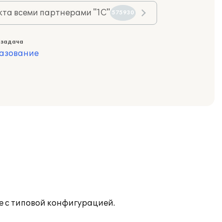
та всеми партнерами "1С"
575930
 задача
азование
е с типовой конфигурацией.