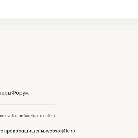
неры
Форум
ить об ошибке
Карта сайта
Все права защищены.
websol@1c.ru