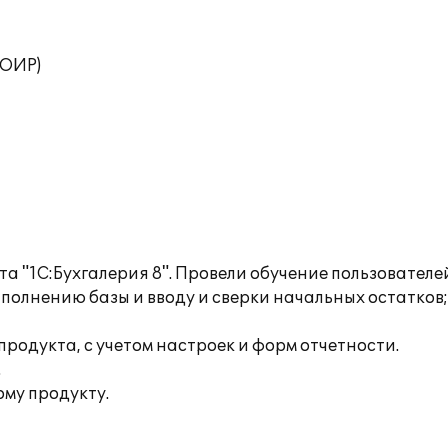
ТОИР)
 "1С:Бухгалерия 8". Провели обучение пользователей
олнению базы и вводу и сверки начальных остатков;
родукта, с учетом настроек и форм отчетности.
.
му продукту.