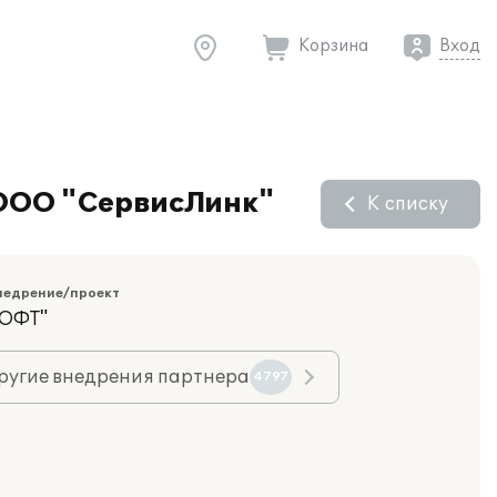
Корзина
Вход
 ООО "СервисЛинк"
К списку
недрение/проект
ОФТ"
ругие внедрения партнера
4797