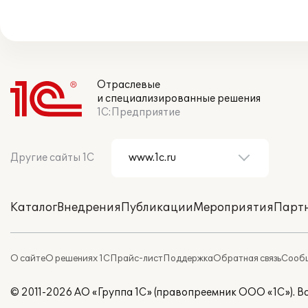
Отраслевые
и специализированные решения
1С:Предприятие
Другие сайты 1С
Каталог
Внедрения
Публикации
Мероприятия
Парт
О сайте
О решениях 1С
Прайс-лист
Поддержка
Обратная связь
Сообщ
© 2011-2026 АО «Группа 1С» (правопреемник ООО «1С»). 