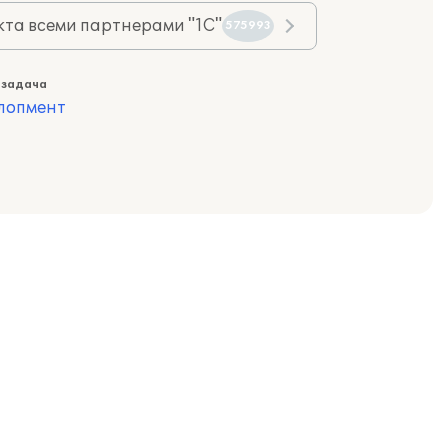
та всеми партнерами "1С"
575993
 задача
лопмент