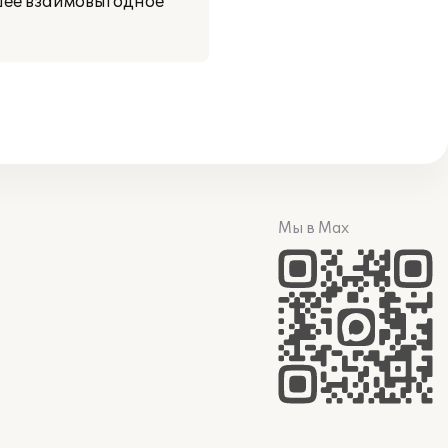
йшее взаимовыгодное
Мы в Max