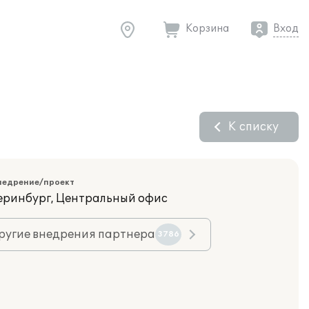
Корзина
Вход
К списку
недрение/проект
теринбург, Центральный офис
ругие внедрения партнера
3786