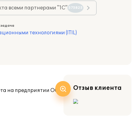
та всеми партнерами "1С"
575825
 задача
ционными технологиями (ITIL)
Отзыв клиента
чета на предприятии ООО