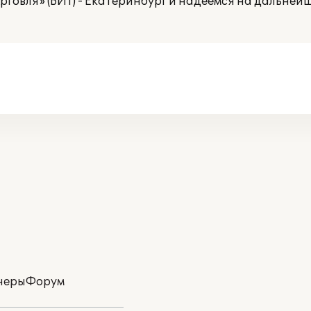
рговля» (БИТ) - Екатеринбург и надеемся на дальне
неры
Форум