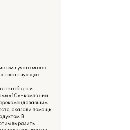
истема учета может
соответствующих
тате отбора и
рмы «1С» - компании
 зарекомендовавшим
есто, оказали помощь
одуктом. В
Хотим выразить