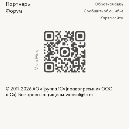
Партнеры
Обратная связь
Форум
Сообщить об ошибке
Карта сайта
Мы в Max
© 2011-2026 АО «Группа 1С» (правопреемник ООО
«1С»). Все права защищены.
websol@1c.ru