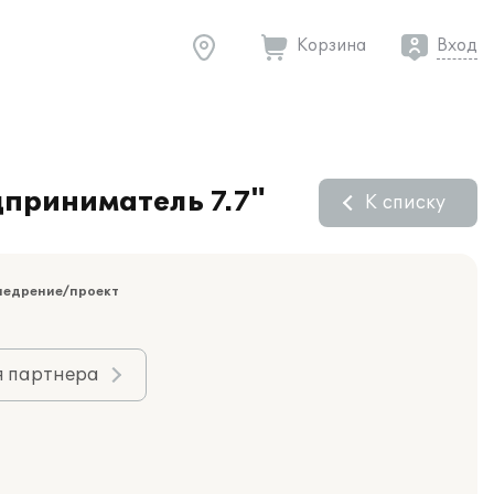
Корзина
Вход
дприниматель 7.7"
К списку
недрение/проект
я партнера