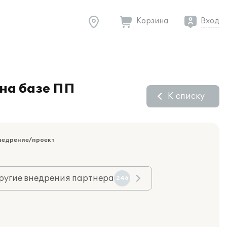
Корзина
Вход
на базе ПП
К списку
недрение/проект
ругие внедрения партнера
246