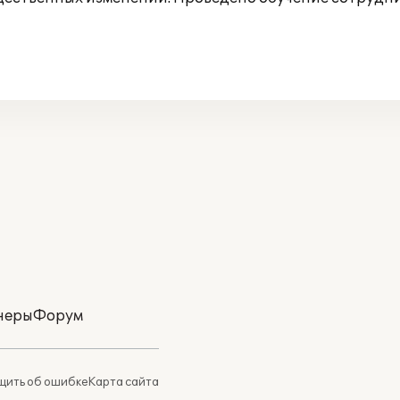
неры
Форум
ить об ошибке
Карта сайта