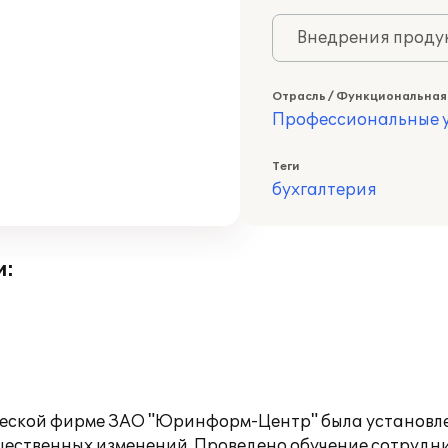
Внедрения продук
Отрасль / Функциональная
Профессиональные у
Теги
бухгалтерия
и:
ческой фирме ЗАО "Юринформ-Центр" была установле
ущественных изменений. Проведено обучение сотрудн