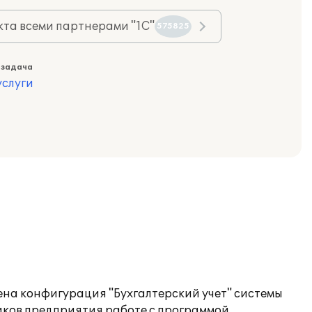
та всеми партнерами "1С"
575825
 задача
слуги
на конфигурация "Бухгалтерский учет" системы
иков предприятия работе с программой.