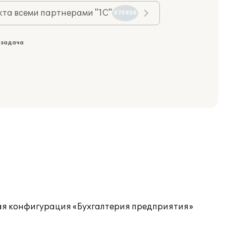
та всеми партнерами "1С"
575930
 задача
ая конфигурация «Бухгалтерия предприятия»