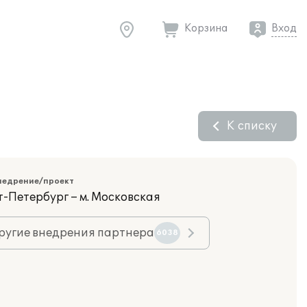
Корзина
Вход
К списку
недрение/проект
т-Петербург – м. Московская
ругие внедрения партнера
6038