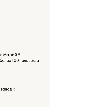
е Марий Эл,
лее 100 человек, а
завод»: