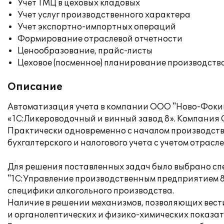
Учет ТМЦ в цеховых кладовых
Учет услуг производственного характера
Учет экспортно-импортных операций
Формирование отраслевой отчетности
Ценообразование, прайс-листы
Цеховое (посменное) планирование производств
Описание
Автоматизация учета в компании ООО "Ново-Фокин
«1С:Ликероводочный и винный завод 8». Компания
Практически одновременно с началом производств
бухгалтерского и налогового учета с учетом отрас
Для решения поставленных задач было выбрано сп
"1С:Управление производственным предприятием 8"
специфики алкогольного производства.
Наличие в решении механизмов, позволяющих вести
и органолептических и физико-химических показат