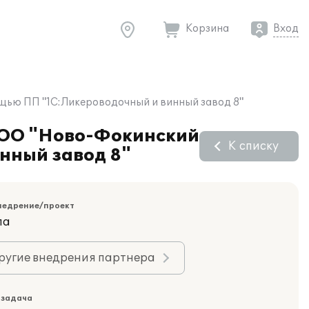
Корзина
Вход
щью ПП "1С:Ликероводочный и винный завод 8"
 ООО "Ново-Фокинский
К списку
нный завод 8"
недрение/проект
ла
ругие внедрения партнера
 задача