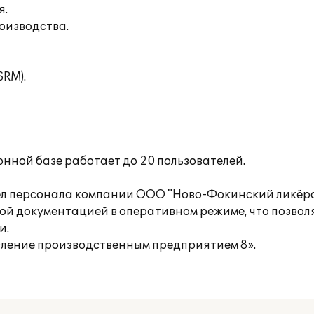
я.
оизводства.
SRM).
нной базе работает до 20 пользователей.
дел персонала компании ООО "Ново-Фокинский ликёр
ой документацией в оперативном режиме, что позвол
и.
ление производственным предприятием 8».