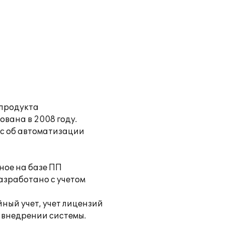
 продукта
вана в 2008 году.
ос об автоматизации
ное на базе ПП
азработано с учетом
ный учет, учет лицензий
 внедрении системы.