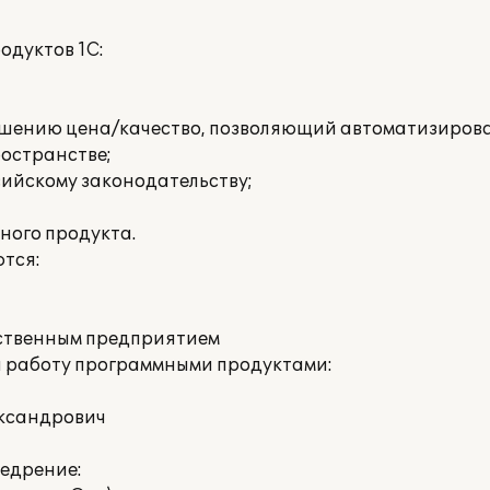
одуктов 1С:
шению цена/качество, позволяющий автоматизирова
остранстве;
сийскому законодательству;
ного продукта.
тся:
дственным предприятием
а работу программными продуктами:
ександрович
едрение: