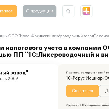
аталог
О продукции
мпании ООО "Ново-Фокинский ликёроводочный завод" с помо
 и налогового учета в компании
щью ПП "1С:Ликероводочный и ви
ный завод"
Партнер, осуществивший в
1С-Рарус Йошкар-О
Июль 2009
Связаться
Д
Отрасль / Функциональная