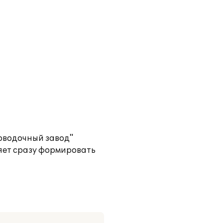
оводочный завод"
яет сразу формировать