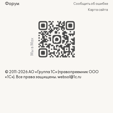
Форум
Сообщить об ошибке
Карта сайта
Мы в Max
© 2011-2026 АО «Группа 1С» (правопреемник ООО
«1С»). Все права защищены.
websol@1c.ru