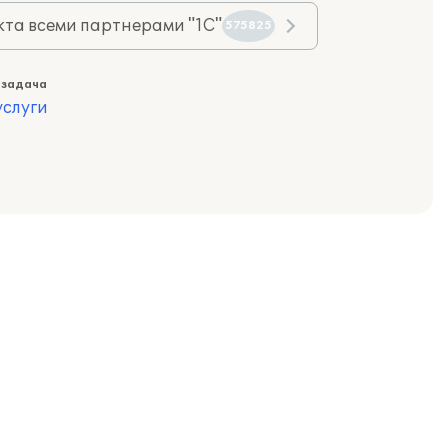
та всеми партнерами "1С"
575825
 задача
слуги