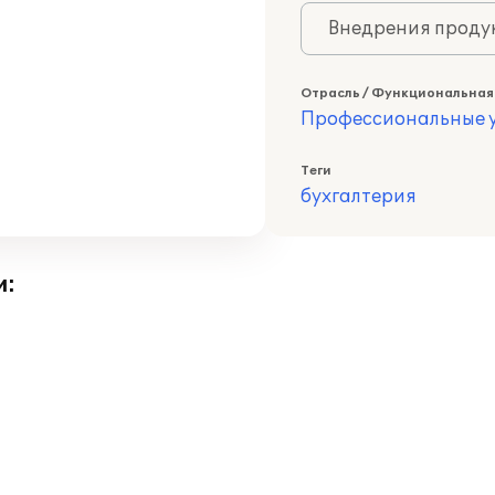
Внедрения продук
Отрасль / Функциональная
Профессиональные у
Теги
бухгалтерия
и: