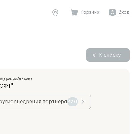
Корзина
Вход
К списку
недрение/проект
ОФТ"
ругие внедрения партнера
4791