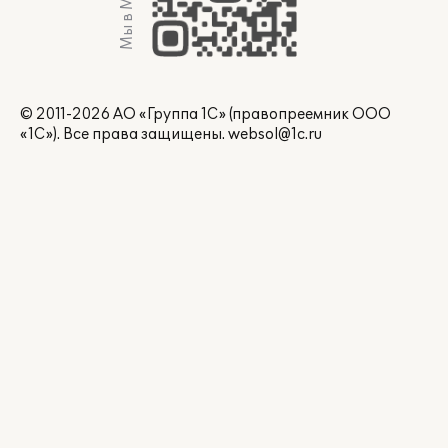
Мы в Max
© 2011-2026 АО «Группа 1С» (правопреемник ООО
«1С»). Все права защищены.
websol@1c.ru