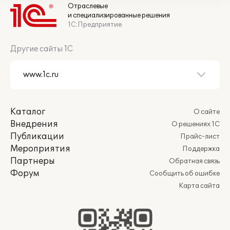
Отраслевые
и специализированные решения
1С:Предприятие
Другие сайты 1С
Каталог
О сайте
Внедрения
О решениях 1С
Публикации
Прайс-лист
Мероприятия
Поддержка
Партнеры
Обратная связь
Форум
Сообщить об ошибке
Карта сайта