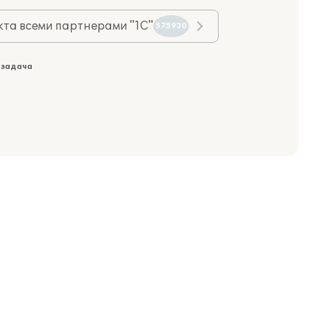
та всеми партнерами "1С"
575930
 задача