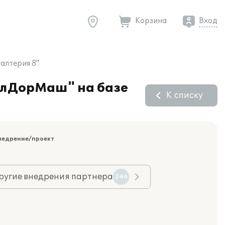
Корзина
Вход
алтерия 8"
елДорМаш" на базе
К списку
недрение/проект
ругие внедрения партнера
246