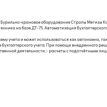
Бурильно-крановое оборудование Стропы Метизы Ка
техника на базе ДТ-75. Автоматизация бухгалтерског
хему учета и может использоваться как автономно, та
 бухгалтерского учета. При помощи внедренного ре
ственной деятельности ;- расчеты с подотчётными лиц