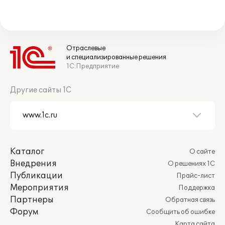
Отраслевые
и специализированные решения
1С:Предприятие
Другие сайты 1С
Каталог
О сайте
Внедрения
О решениях 1С
Публикации
Прайс-лист
Мероприятия
Поддержка
Партнеры
Обратная связь
Форум
Сообщить об ошибке
Карта сайта