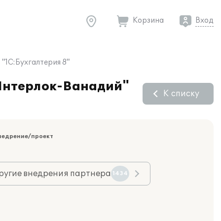
Корзина
Вход
"1С:Бухгалтерия 8"
"Интерлок-Ванадий"
К списку
недрение/проект
ругие внедрения партнера
1434