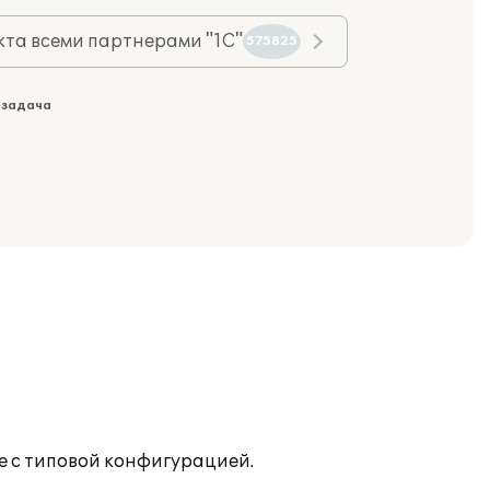
та всеми партнерами "1С"
575825
 задача
е с типовой конфигурацией.