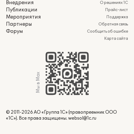
Внедрения
О решениях 1С
Публикации
Прайс-лист
Мероприятия
Поддержка
Партнеры
Обратная связь
Форум
Сообщить об ошибке
Карта сайта
Мы в Max
© 2011-2026 АО «Группа 1С» (правопреемник ООО
«1С»). Все права защищены.
websol@1c.ru