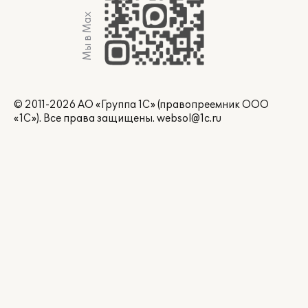
Мы в Max
© 2011-2026 АО «Группа 1С» (правопреемник ООО
«1С»). Все права защищены.
websol@1c.ru