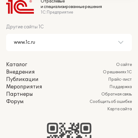
Отраслевые
и специализированные решения
1С:Предприятие
Другие сайты 1С
Каталог
О сайте
Внедрения
О решениях 1С
Публикации
Прайс-лист
Мероприятия
Поддержка
Партнеры
Обратная связь
Форум
Сообщить об ошибке
Карта сайта