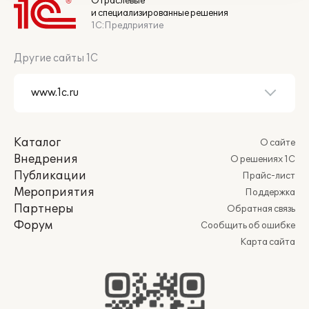
Отраслевые
и специализированные решения
1С:Предприятие
Другие сайты 1С
Каталог
О сайте
Внедрения
О решениях 1С
Публикации
Прайс-лист
Мероприятия
Поддержка
Партнеры
Обратная связь
Форум
Сообщить об ошибке
Карта сайта