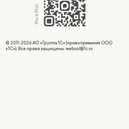
Мы в Max
© 2011-2026 АО «Группа 1С» (правопреемник ООО
«1С»). Все права защищены.
websol@1c.ru