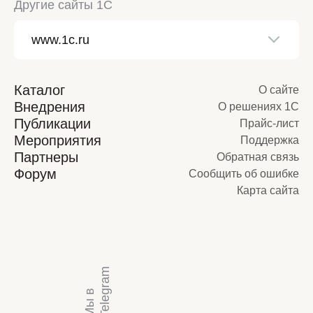
Другие сайты 1С
Каталог
О сайте
Внедрения
О решениях 1С
Публикации
Прайс-лист
Мероприятия
Поддержка
Партнеры
Обратная связь
Форум
Сообщить об ошибке
Карта сайта
m
М
ы
в
T
e
l
e
g
r
a