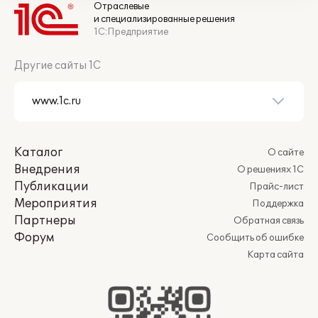
Отраслевые
и специализированные решения
1С:Предприятие
Другие сайты 1С
Каталог
О сайте
Внедрения
О решениях 1С
Публикации
Прайс-лист
Мероприятия
Поддержка
Партнеры
Обратная связь
Форум
Сообщить об ошибке
Карта сайта