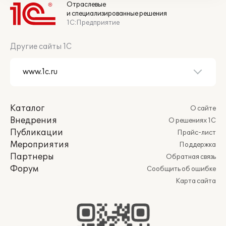
Отраслевые
и специализированные решения
1С:Предприятие
Другие сайты 1С
Каталог
О сайте
Внедрения
О решениях 1С
Публикации
Прайс-лист
Мероприятия
Поддержка
Партнеры
Обратная связь
Форум
Сообщить об ошибке
Карта сайта