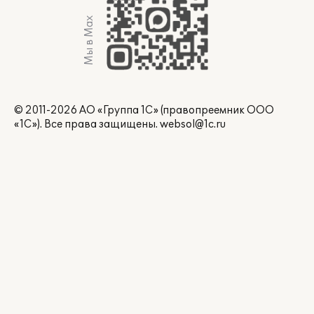
Мы в Max
© 2011-2026 АО «Группа 1С» (правопреемник ООО
«1С»). Все права защищены.
websol@1c.ru