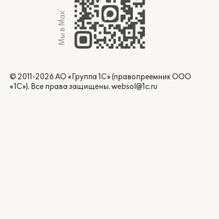
Мы в Max
© 2011-2026 АО «Группа 1С» (правопреемник ООО
«1С»). Все права защищены.
websol@1c.ru