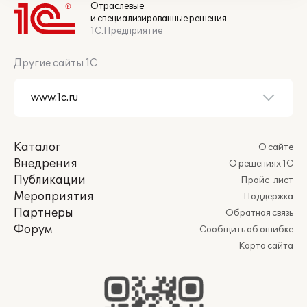
Отраслевые
и специализированные решения
1С:Предприятие
Другие сайты 1С
Каталог
О сайте
Внедрения
О решениях 1С
Публикации
Прайс-лист
Мероприятия
Поддержка
Партнеры
Обратная связь
Форум
Сообщить об ошибке
Карта сайта