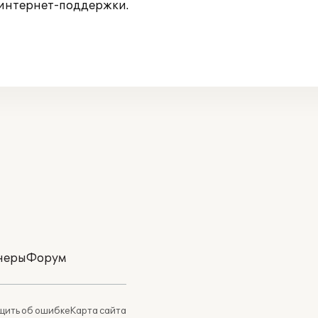
 интернет-поддержки.
неры
Форум
ить об ошибке
Карта сайта