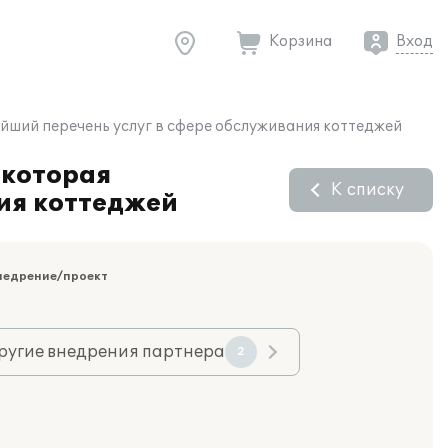
Корзина
Вход
йший перечень услуг в сфере обслуживания коттеджей
 которая
К списку
ия коттеджей
недрение/проект
ругие внедрения партнера
2