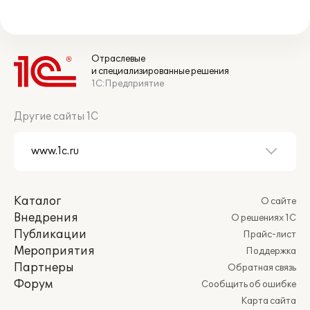
Отраслевые
и специализированные решения
1С:Предприятие
Другие сайты 1С
Каталог
О сайте
Внедрения
О решениях 1С
Публикации
Прайс-лист
Мероприятия
Поддержка
Партнеры
Обратная связь
Форум
Сообщить об ошибке
Карта сайта