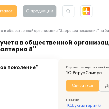
аталог
О продукции
а в общественной организации "Здоровое поколение" на баз
 учета в общественной организа
галтерия 8"
ое поколение"
Партнер, осуществивший в
1С-Рарус Самара
Связаться
Д
Продукт
1С:Бухгалтерия 8