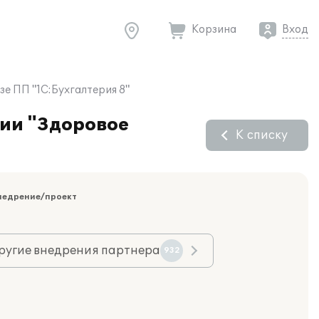
Корзина
Вход
е ПП "1С:Бухгалтерия 8"
ции "Здоровое
К списку
недрение/проект
ругие внедрения партнера
932