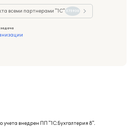
та всеми партнерами "1С"
575930
 задача
ганизации
 учета внедрен ПП "1С:Бухгалтерия 8".