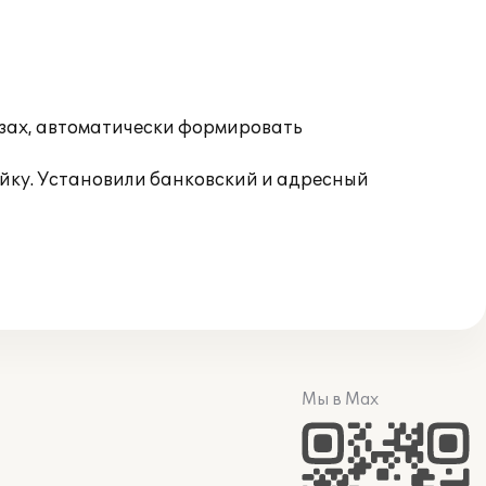
езах, автоматически формировать
йку. Установили банковский и адресный
Мы в Max