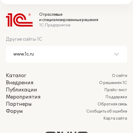
Отраслевые
и специализированные решения
1С:Предприятие
Другие сайты 1С
Каталог
О сайте
Внедрения
О решениях 1С
Публикации
Прайс-лист
Мероприятия
Поддержка
Партнеры
Обратная связь
Форум
Сообщить об ошибке
Карта сайта