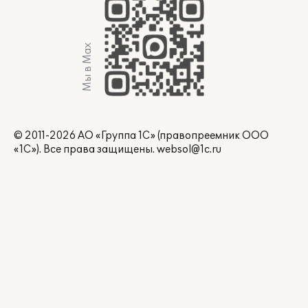
Мы в Max
© 2011-2026 АО «Группа 1С» (правопреемник ООО
«1С»). Все права защищены.
websol@1c.ru